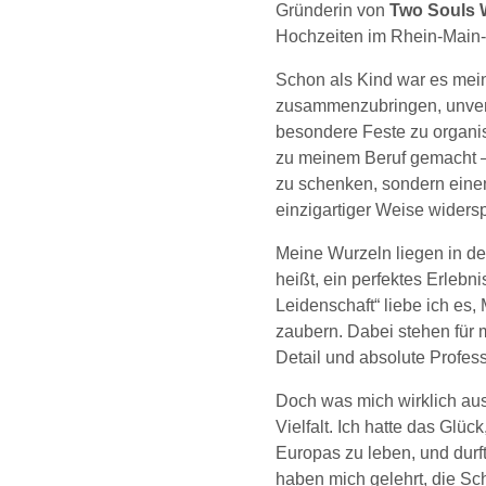
Gründerin von
Two Souls 
Hochzeiten im Rhein-Main-
Schon als Kind war es mei
zusammenzubringen, unver
besondere Feste zu organis
zu meinem Beruf gemacht – 
zu schenken, sondern einen
einzigartiger Weise widersp
Meine Wurzeln liegen in der
heißt, ein perfektes Erlebn
Leidenschaft“ liebe ich es
zaubern. Dabei stehen für m
Detail und absolute Profess
Doch was mich wirklich ausz
Vielfalt. Ich hatte das Glü
Europas zu leben, und durf
haben mich gelehrt, die Sch