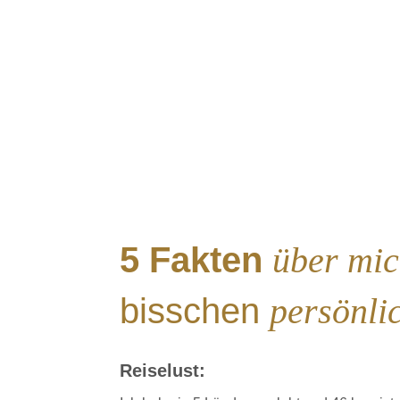
5 Fakten
über mi
bisschen
persönli
Reiselust: