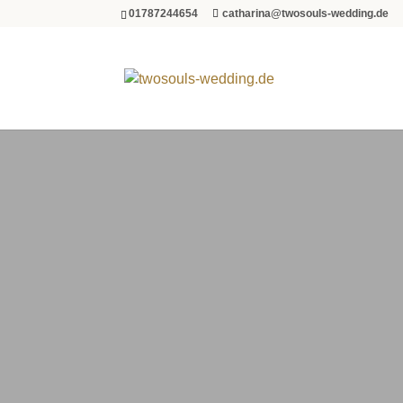
01787244654
catharina@twosouls-wedding.de