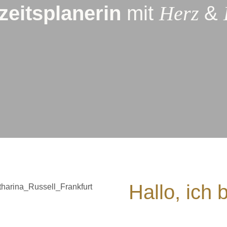
eits­­planerin
mit
Herz
&
Hallo, ich 